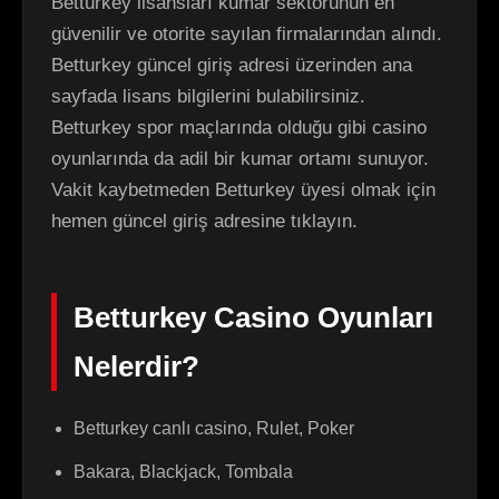
Betturkey lisansları kumar sektörünün en
güvenilir ve otorite sayılan firmalarından alındı.
Betturkey güncel giriş adresi üzerinden ana
sayfada lisans bilgilerini bulabilirsiniz.
Betturkey spor maçlarında olduğu gibi casino
oyunlarında da adil bir kumar ortamı sunuyor.
Vakit kaybetmeden Betturkey üyesi olmak için
hemen güncel giriş adresine tıklayın.
Betturkey Casino Oyunları
Nelerdir?
Betturkey canlı casino, Rulet, Poker
Bakara, Blackjack, Tombala