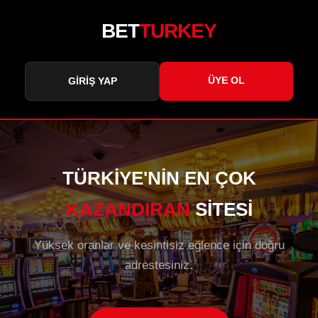
BET
TURKEY
ÜYE OL
GİRİŞ YAP
TÜRKİYE'NİN EN ÇOK
KAZANDIRAN
SİTESİ
Yüksek oranlar ve kesintisiz eğlence için doğru
adrestesiniz.