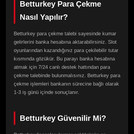
Betturkey Para Çekme
Nasıl Yapılır?
Betturkey para çekme talebi sayesinde kumar
gelirlerini banka hesabına aktarabilirsiniz. Slot
oyunlarından kazandığınız para çekilebilir tutar
kısmında gözükür. Bu parayı banka hesabına
atmak için 7/24 canlı destek hattından para
çekme talebinde bulunmalısınız. Betturkey para
çekme işlemleri bankanın sürecine bağlı olarak
1-3 iş günü içinde sonuçlanır.
Betturkey Güvenilir Mi?