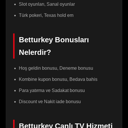
Slot oyunları, Sanal oyunlar
Türk pokeri, Texas hold em
Betturkey Bonusları
Nelerdir?
Hoş geldin bonusu, Deneme bonusu
Kombine kupon bonusu, Bedava bahis
Para yatırma ve Sadakat bonusu
Discount ve Nakit iade bonusu
Betturkey Canlı TV Hizmeti