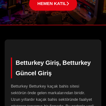
HEMEN KATIL
Betturkey Giriş, Betturkey
Güncel Giriş
Betturkey Betturkey kaçak bahis sitesi
sektörün önde gelen markalarından biridir.
Uzun yıllardır kaçak bahis sektöründe faaliyet