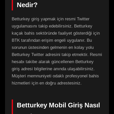
Nedir?
Betturkey giriş yapmak için resmi Twitter
uygulamasını takip edebilirsiniz. Betturkey
kaçak bahis sektöründe faaliyet gösterdiği için
BTK tarafından erişim engeli uygulanır. Bu
sorunun üstesinden gelmenin en kolay yolu
Betturkey Twitter adresini takip etmektir. Resmi
hesabı takibe alarak güncellenen Betturkey
giriş adresi bilgilerine anında ulaşabilirsiniz.
Müşteri memnuniyeti odaklı profesyonel bahis
hizmetleri için en doğru adrestesiniz.
Betturkey Mobil Giriş Nasıl