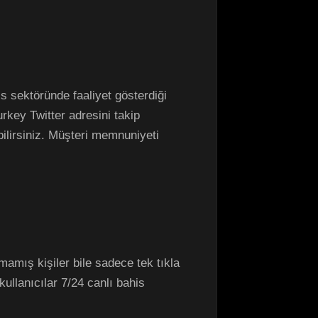
s sektöründe faaliyet gösterdiği
rkey Twitter adresini takip
bilirsiniz. Müşteri memnuniyeti
amış kişiler bile sadece tek tıkla
ullanıcılar 7/24 canlı bahis