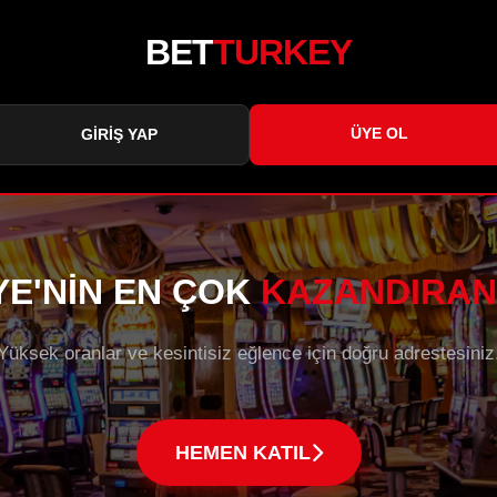
BET
TURKEY
ÜYE OL
GİRİŞ YAP
YE'NİN EN ÇOK
KAZANDIRAN
Yüksek oranlar ve kesintisiz eğlence için doğru adrestesiniz
HEMEN KATIL