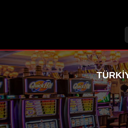
TÜRKİ