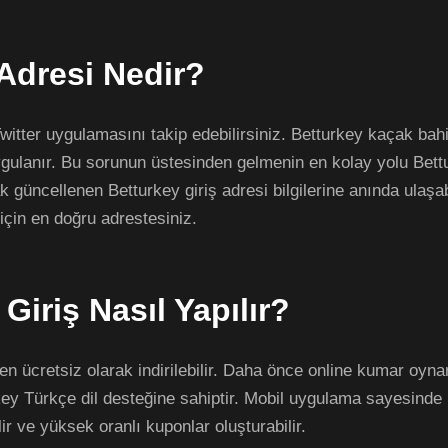
 Adresi Nedir?
witter uygulamasını takip edebilirsiniz. Betturkey kaçak bahi
ygulanır. Bu sorunun üstesinden gelmenin en kolay yolu Bettu
k güncellenen Betturkey giriş adresi bilgilerine anında ulaşa
için en doğru adrestesiniz.
Giriş Nasıl Yapılır?
ücretsiz olarak indirilebilir. Daha önce online kumar oynam
key Türkçe dil desteğine sahiptir. Mobil uygulama sayesinde k
lir ve yüksek oranlı kuponlar oluşturabilir.