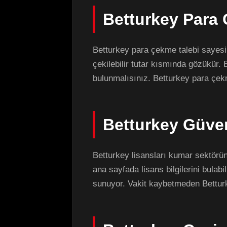
Betturkey Para 
Betturkey para çekme talebi sayesin
çekilebilir tutar kısmında gözükür.
bulunmalısınız. Betturkey para çekm
Betturkey Güven
Betturkey lisansları kumar sektörünü
ana sayfada lisans bilgilerini bulab
sunuyor. Vakit kaybetmeden Betturk