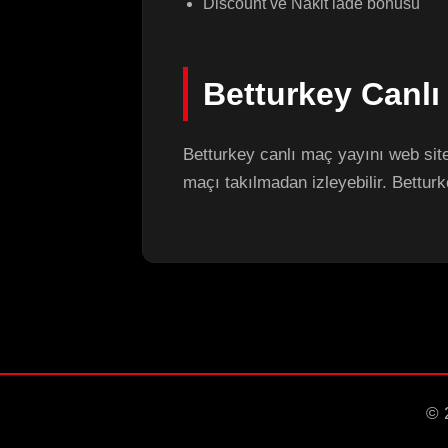
Discount ve Nakit iade bonusu
Betturkey Canlı
Betturkey canlı maç yayını web sit
maçı takılmadan izleyebilir. Betturk
© 