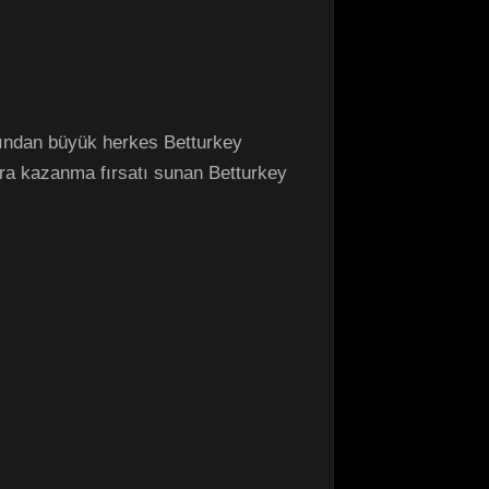
aşından büyük herkes Betturkey
ra kazanma fırsatı sunan Betturkey