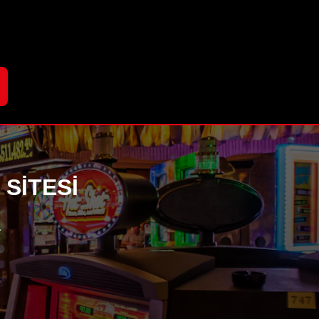
SİTESİ
.