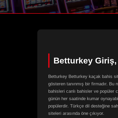
Betturkey Giriş
Betturkey Betturkey kaçak bahis sit
gösteren tanınmış bir firmadır. Bu n
bahisleri canlı bahisler ve popüler 
günün her saatinde kumar oynayabili
popülerdir. Türkçe dil desteğine sa
siteleri arasında öne çıkıyor.