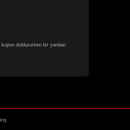
n kupon doldururken bir yandan
riş