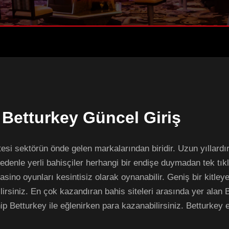
, Betturkey Güncel Giriş
esi sektörün önde gelen markalarından biridir. Uzun yıllardı
edenle yerli bahisçiler herhangi bir endişe duymadan tek tık
casino oyunları kesintisiz olarak oynanabilir. Geniş bir kitle
rsiniz. En çok kazandıran bahis siteleri arasında yer alan 
hip Betturkey ile eğlenirken para kazanabilirsiniz. Betturkey