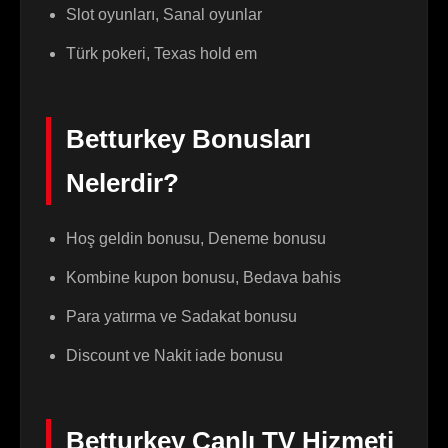
Slot oyunları, Sanal oyunlar
Türk pokeri, Texas hold em
Betturkey Bonusları
Nelerdir?
Hoş geldin bonusu, Deneme bonusu
Kombine kupon bonusu, Bedava bahis
Para yatırma ve Sadakat bonusu
Discount ve Nakit iade bonusu
Betturkey Canlı TV Hizmeti