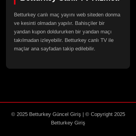
Betturkey canlı maç yayını web siteden donma
ve kesinti olmadan yapılır. Bahisçiler bir
yandan kupon doldururken bir yandan maçı
takılmadan izleyebilir. Betturkey canlı TV ile
maçlar ana sayfadan takip edilebilir.
© 2025 Betturkey Güncel Giriş | © Copyright 2025
Betturkey Giriş