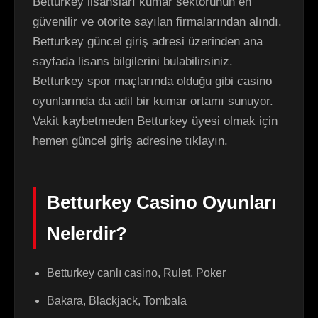
Betturkey lisansları kumar sektörünün en
güvenilir ve otorite sayılan firmalarından alındı.
Betturkey güncel giriş adresi üzerinden ana
sayfada lisans bilgilerini bulabilirsiniz.
Betturkey spor maçlarında olduğu gibi casino
oyunlarında da adil bir kumar ortamı sunuyor.
Vakit kaybetmeden Betturkey üyesi olmak için
hemen güncel giriş adresine tıklayın.
Betturkey Casino Oyunları
Nelerdir?
Betturkey canlı casino, Rulet, Poker
Bakara, Blackjack, Tombala