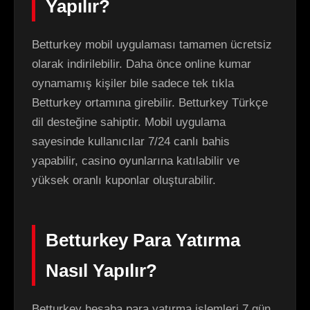
Yapılır?
Betturkey mobil uygulaması tamamen ücretsiz
olarak indirilebilir. Daha önce online kumar
oynamamış kişiler bile sadece tek tıkla
Betturkey ortamına girebilir. Betturkey Türkçe
dil desteğine sahiptir. Mobil uygulama
sayesinde kullanıcılar 7/24 canlı bahis
yapabilir, casino oyunlarına katılabilir ve
yüksek oranlı kuponlar oluşturabilir.
Betturkey Para Yatırma
Nasıl Yapılır?
Betturkey hesaba para yatırma işlemleri 7 gün