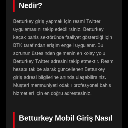
Nedir?
Betturkey giriş yapmak için resmi Twitter
uygulamasını takip edebilirsiniz. Betturkey
kaçak bahis sektöründe faaliyet gösterdiği için
BTK tarafından erişim engeli uygulanır. Bu
sorunun üstesinden gelmenin en kolay yolu
Betturkey Twitter adresini takip etmektir. Resmi
hesabı takibe alarak güncellenen Betturkey
giriş adresi bilgilerine anında ulaşabilirsiniz.
Müşteri memnuniyeti odaklı profesyonel bahis
hizmetleri için en doğru adrestesiniz.
Betturkey Mobil Giriş Nasıl