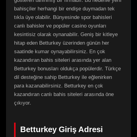
gösteren tanınmış bir firmadır. Bu nedenle yerli
bahisçiler herhangi bir endişe duymadan tek
tıkla üye olabilir. Bünyesinde spor bahisleri
canlı bahisler ve popüler casino oyunları
kesintisiz olarak oynanabilir. Geniş bir kitleye
hitap eden Betturkey üzerinden günün her
saatinde kumar oynayabilirsiniz. En çok
kazandıran bahis siteleri arasında yer alan
Betturkey bonusları oldukça popülerdir. Türkçe
dil desteğine sahip Betturkey ile eğlenirken
para kazanabilirsiniz. Betturkey en çok
kazandıran canlı bahis siteleri arasında öne
çıkıyor.
Betturkey Giriş Adresi