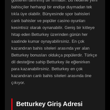
gösteren tanınmış bir firmadır. Bu nedenle yerli
bahisçiler herhangi bir endişe duymadan tek
tıkla üye olabilir. Bünyesinde spor bahisleri
canlı bahisler ve popüler casino oyunları
kesintisiz olarak oynanabilir. Geniş bir kitleye
hitap eden Betturkey üzerinden günün her
saatinde kumar oynayabilirsiniz. En çok
kazandıran bahis siteleri arasında yer alan
Betturkey bonusları oldukça popülerdir. Türkçe
dil desteğine sahip Betturkey ile eğlenirken
para kazanabilirsiniz. Betturkey en çok
kazandıran canlı bahis siteleri arasında öne
çıkıyor.
Betturkey Giriş Adresi