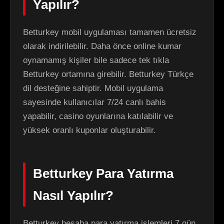
Yapılır?
Betturkey mobil uygulaması tamamen ücretsiz
olarak indirilebilir. Daha önce online kumar
oynamamış kişiler bile sadece tek tıkla
Betturkey ortamına girebilir. Betturkey Türkçe
dil desteğine sahiptir. Mobil uygulama
sayesinde kullanıcılar 7/24 canlı bahis
yapabilir, casino oyunlarına katılabilir ve
yüksek oranlı kuponlar oluşturabilir.
Betturkey Para Yatırma
Nasıl Yapılır?
Betturkey hesaba para yatırma işlemleri 7 gün