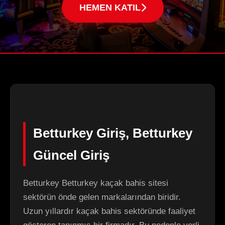
HEMEN KATIL
Betturkey Giriş, Betturkey
Güncel Giriş
Betturkey Betturkey kaçak bahis sitesi
sektörün önde gelen markalarından biridir.
Uzun yıllardır kaçak bahis sektöründe faaliyet