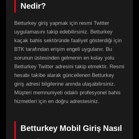
Nedir?
Betturkey giriş yapmak için resmi Twitter
uygulamasını takip edebilirsiniz. Betturkey
kaçak bahis sektöründe faaliyet gösterdiği için
BTK tarafından erişim engeli uygulanır. Bu
sorunun üstesinden gelmenin en kolay yolu
Betturkey Twitter adresini takip etmektir. Resmi
hesabı takibe alarak güncellenen Betturkey
giriş adresi bilgilerine anında ulaşabilirsiniz.
Müşteri memnuniyeti odaklı profesyonel bahis
hizmetleri için en doğru adrestesiniz.
Betturkey Mobil Giriş Nasıl