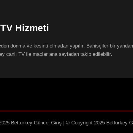
 TV Hizmeti
eden donma ve kesinti olmadan yapılır. Bahisçiler bir yanda
ey canlı TV ile maçlar ana sayfadan takip edilebilir.
2025 Betturkey Güncel Giriş | © Copyright 2025 Betturkey Gi