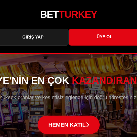
BET
TURKEY
ÜYE OL
GİRİŞ YAP
YE'NİN EN ÇOK
KAZANDIRAN
Yüksek oranlar ve kesintisiz eğlence için doğru adrestesiniz
HEMEN KATIL