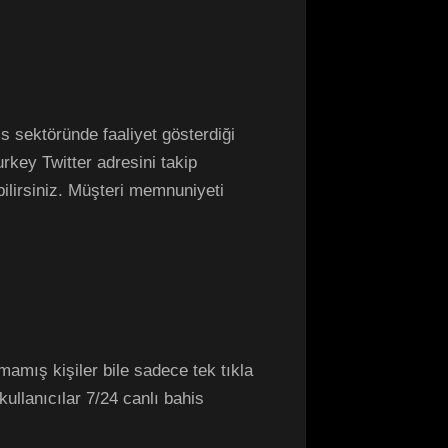
s sektöründe faaliyet gösterdiği
rkey Twitter adresini takip
bilirsiniz. Müşteri memnuniyeti
amış kişiler bile sadece tek tıkla
ullanıcılar 7/24 canlı bahis