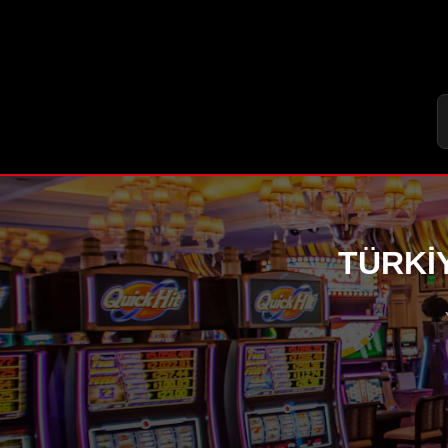
TÜRKİ