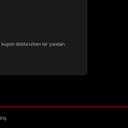
n kupon doldururken bir yandan
riş