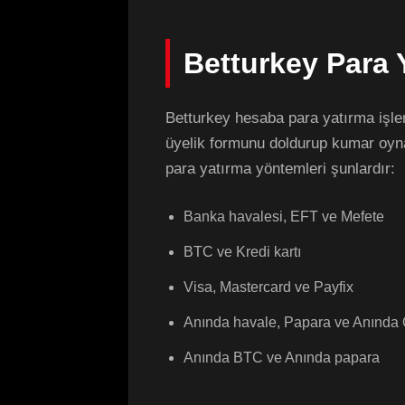
Betturkey Para Y
Betturkey hesaba para yatırma işle
üyelik formunu doldurup kumar oyn
para yatırma yöntemleri şunlardır:
Banka havalesi, EFT ve Mefete
BTC ve Kredi kartı
Visa, Mastercard ve Payfix
Anında havale, Papara ve Anında
Anında BTC ve Anında papara