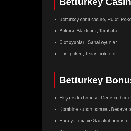
Betturkey Casin
Betturkey canlı casino, Rulet, Poke
Bakara, Blackjack, Tombala
Slot oyunları, Sanal oyunlar
Türk pokeri, Texas hold em
Betturkey Bonus
Hoş geldin bonusu, Deneme bonu
Kombine kupon bonusu, Bedava b
Para yatırma ve Sadakat bonusu