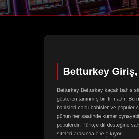
Betturkey Giriş
Betturkey Betturkey kaçak bahis sit
gösteren tanınmış bir firmadır. Bu n
bahisleri canlı bahisler ve popüler 
günün her saatinde kumar oynayabili
popülerdir. Türkçe dil desteğine sa
siteleri arasında öne çıkıyor.