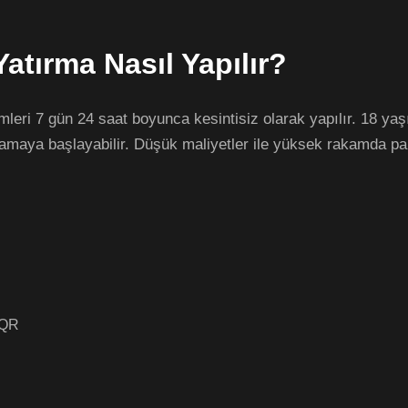
atırma Nasıl Yapılır?
mleri 7 gün 24 saat boyunca kesintisiz olarak yapılır. 18 y
amaya başlayabilir. Düşük maliyetler ile yüksek rakamda pa
 QR