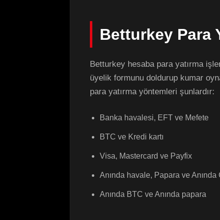
Betturkey Para Y
Betturkey hesaba para yatırma işle
üyelik formunu doldurup kumar oyn
para yatırma yöntemleri şunlardır:
Banka havalesi, EFT ve Mefete
BTC ve Kredi kartı
Visa, Mastercard ve Payfix
Anında havale, Papara ve Anında
Anında BTC ve Anında papara